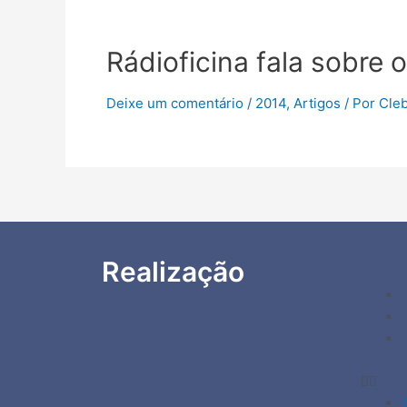
Rádioficina fala sobre
Deixe um comentário
/
2014
,
Artigos
/ Por
Cle
Realização