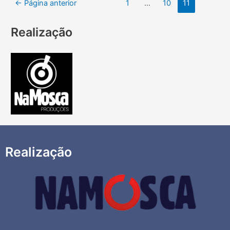
←
Página anterior
1
…
10
11
Realização
Realização