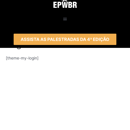
ASSISTA AS PALESTRADAS DA 4ª EDIÇÃO
Register
[theme-my-login]