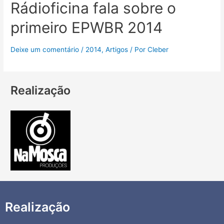
Rádioficina fala sobre o
primeiro EPWBR 2014
Deixe um comentário
/
2014
,
Artigos
/ Por
Cleber
Realização
Realização