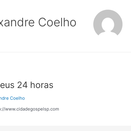
xandre Coelho
Deus 24 horas
ndre Coelho
tp://www.cidadegospelsp.com