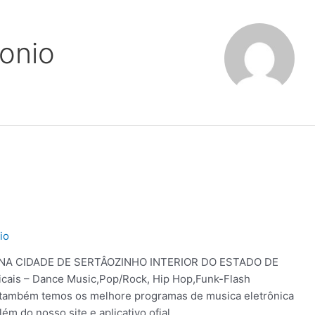
onio
io
 NA CIDADE DE SERTÂOZINHO INTERIOR DO ESTADO DE
cais – Dance Music,Pop/Rock, Hip Hop,Funk-Flash
E também temos os melhore programas de musica eletrônica
ém do nosso site e aplicativo ofial …