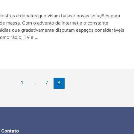
palestras e debates que visam buscar novas soluções para
 de massa. Com o advento da internet e o constante
mídias que gradativamente disputam espaços consideráveis
como rádio, TV e …
1
…
7
8
Contato