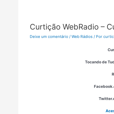
Curtição WebRadio – 
Deixe um comentário
/
Web Rádios
/ Por
curti
Cur
Tocando de Tud
R
Facebook.
Twitter
Aces